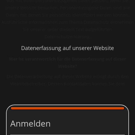
was mit Ihren personenbezogenen Daten passiert, wenn Sie
unsere Website besuchen. Personenbezogene Daten sind alle
Daten, mit denen Sie persönlich identifiziert werden können.
Ausführliche Informationen zum Thema Datenschutz entnehmen
Sie unserer unter diesem Text aufgeführten
Datenschutzerklärung.
Datenerfassung auf unserer Website
Wer ist verantwortlich für die Datenerfassung auf dieser
Website?
Die Datenverarbeitung auf dieser Website erfolgt durch den
Websitebetreiber. Dessen Kontaktdaten können Sie dem
Impressum dieser Website entnehmen.
Wie erfassen wir Ihre Daten?
Ihre Daten werden zum einen dadurch erhoben, dass Sie uns
diese mitteilen. Hierbei kann es sich z.B. um Daten handeln, die
Anmelden
Sie in ein Kontaktformular eingeben.