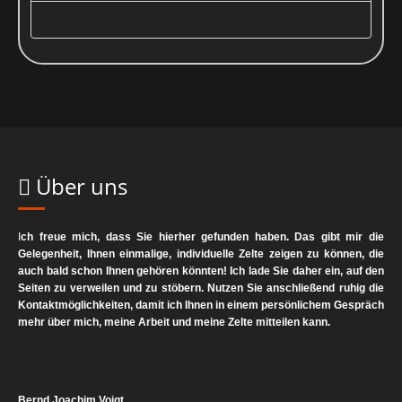
ein Beschwerderecht bei der zuständigen Aufsichtsbehörde zu.
Benutzername vergessen?
Analyse-Tools und Tools von Drittanbietern
Beim Besuch unserer Website kann Ihr Surf-Verhalten statistisch
ausgewertet werden. Das geschieht vor allem mit Cookies und mit
sogenannten Analyseprogrammen. Die Analyse Ihres Surf-
Verhaltens erfolgt in der Regel anonym; das Surf-Verhalten kann
nicht zu Ihnen zurückverfolgt werden. Sie können dieser Analyse
widersprechen oder sie durch die Nichtbenutzung bestimmter
Über uns
Tools verhindern. Detaillierte Informationen dazu finden Sie in der
folgenden Datenschutzerklärung.
I
ch freue mich, dass Sie hierher gefunden haben. Das gibt mir die
Sie können dieser Analyse widersprechen. Über die
Gelegenheit, Ihnen einmalige, individuelle Zelte zeigen zu können, die
Widerspruchsmöglichkeiten werden wir Sie in dieser
auch bald schon Ihnen gehören könnten! Ich lade Sie daher ein, auf den
Seiten zu verweilen und zu stöbern. Nutzen Sie anschließend ruhig die
Datenschutzerklärung informieren.
Kontaktmöglichkeiten, damit ich Ihnen in einem persönlichem Gespräch
mehr über mich, meine Arbeit und meine Zelte mitteilen kann.
2. Allgemeine Hinweise und
Pflichtinformationen
Bernd Joachim Voigt