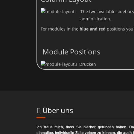
The two available sidebars
administration.
Die 
For modules in the
blue and red
positions you 
Module Positions
Drucken
Viele Datenverarbeitungsvorgänge sind nur mit Ihrer ausdrückliche
Über uns
E-Mail an uns. Die Recht
B
I
ch freue mich, dass Sie hierher gefunden haben. Das
einmalige, individuelle Zelte zeigen zu können, die auc