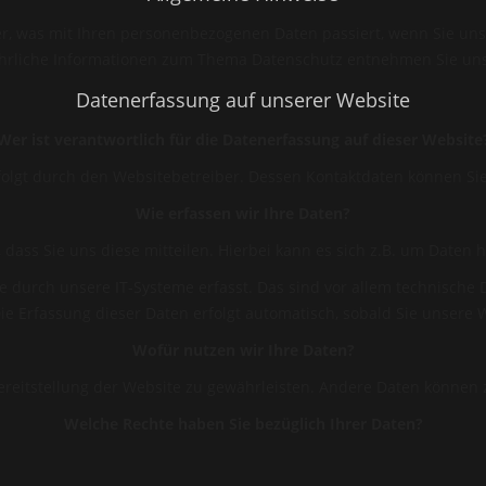
r, was mit Ihren personenbezogenen Daten passiert, wenn Sie un
führliche Informationen zum Thema Datenschutz entnehmen Sie un
Datenerfassung auf unserer Website
Wer ist verantwortlich für die Datenerfassung auf dieser Website
rfolgt durch den Websitebetreiber. Dessen Kontaktdaten können 
Wie erfassen wir Ihre Daten?
ss Sie uns diese mitteilen. Hierbei kann es sich z.B. um Daten h
urch unsere IT-Systeme erfasst. Das sind vor allem technische Da
Die Erfassung dieser Daten erfolgt automatisch, sobald Sie unsere 
Wofür nutzen wir Ihre Daten?
 Bereitstellung der Website zu gewährleisten. Andere Daten können
Welche Rechte haben Sie bezüglich Ihrer Daten?
 Herkunft, Empfänger und Zweck Ihrer gespeicherten personenbezo