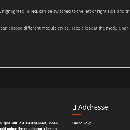
Hinweis zur verantwortlichen Stelle
, highlighted in
red
, can be switched to the left or right side and t
verantwortliche Stelle für die Datenverarbeitung auf dieser Website
can choose different module styles. Take a look at the module vari
Bernd Voigt
Mittelalterlicher Zeltbau
Uferzeile 3
30627 Hannover
Kontakt:
Telefon 0511 / 600 637 63
Email: info@mittelalter-zeltbau.de
Widerruf Ihrer Einwilligung zur Datenverarbeitung
n Einwilligung möglich. Sie können eine bereits erteilte Einwillig
Addresse
mäßigkeit der bis zum Widerruf erfolgten Datenverarbeitung bleib
eschwerderecht bei der zuständigen Aufsichtsbehör
 gibt mir die Gelegenheit, Ihnen
Bernd Voigt
h bald schon Ihnen gehören könnten!