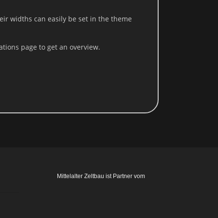
heir widths can easily be set in the theme
 ist:
ations page to get an overview.
ung jederzeit widerrufen. Dazu reicht eine formlose Mitteilung per
Mittelalter Zeltbau ist Partner vom
t vom Widerruf unberührt.
de