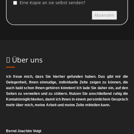
Eine Kopie an sie selbst senden?
Die verantwortliche Stelle für die Datenverarbeitung auf dieser
Website ist:
Absenden
Bernd Voigt
Mittelalterlicher Zeltbau
Uferzeile 3
30627 Hannover
Kontakt:
Über uns
Telefon 0511 / 600 637 63
Email: info@mittelalter-zeltbau.de
I
ch freue mich, dass Sie hierher gefunden haben. Das gibt mir die
Gelegenheit, Ihnen einmalige, individuelle Zelte zeigen zu können, die
Widerruf Ihrer Einwilligung zur Datenverarbeitung
auch bald schon Ihnen gehören könnten! Ich lade Sie daher ein, auf den
Seiten zu verweilen und zu stöbern. Nutzen Sie anschließend ruhig die
Viele Datenverarbeitungsvorgänge sind nur mit Ihrer
Kontaktmöglichkeiten, damit ich Ihnen in einem persönlichem Gespräch
mehr über mich, meine Arbeit und meine Zelte mitteilen kann.
ausdrücklichen Einwilligung möglich. Sie können eine bereits
erteilte Einwilligung jederzeit widerrufen. Dazu reicht eine
formlose Mitteilung per E-Mail an uns. Die Rechtmäßigkeit der bis
zum Widerruf erfolgten Datenverarbeitung bleibt vom Widerruf
Bernd Joachim Voigt