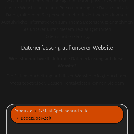
was mit Ihren personenbezogenen Daten passiert, wenn Sie
unsere Website besuchen. Personenbezogene Daten sind alle
Daten, mit denen Sie persönlich identifiziert werden können.
Ausführliche Informationen zum Thema Datenschutz entnehmen
Sie unserer unter diesem Text aufgeführten
Datenschutzerklärung.
Datenerfassung auf unserer Website
Wer ist verantwortlich für die Datenerfassung auf dieser
Website?
Die Datenverarbeitung auf dieser Website erfolgt durch den
Websitebetreiber. Dessen Kontaktdaten können Sie dem
Impressum dieser Website entnehmen.
Wie erfassen wir Ihre Daten?
Ihre Daten werden zum einen dadurch erhoben, dass Sie uns
Produkte
1-Mast Speichenradzelte
diese mitteilen. Hierbei kann es sich z.B. um Daten handeln, die
Badezuber-Zelt
Sie in ein Kontaktformular eingeben.