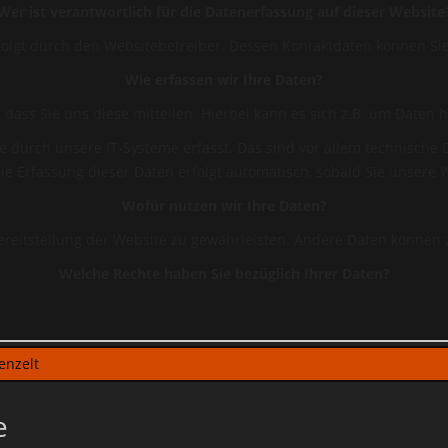
Wer ist verantwortlich für die Datenerfassung auf dieser Website
rfolgt durch den Websitebetreiber. Dessen Kontaktdaten können 
Wie erfassen wir Ihre Daten?
ss Sie uns diese mitteilen. Hierbei kann es sich z.B. um Daten h
urch unsere IT-Systeme erfasst. Das sind vor allem technische Da
Die Erfassung dieser Daten erfolgt automatisch, sobald Sie unsere 
Wofür nutzen wir Ihre Daten?
 Bereitstellung der Website zu gewährleisten. Andere Daten können
Welche Rechte haben Sie bezüglich Ihrer Daten?
 Herkunft, Empfänger und Zweck Ihrer gespeicherten personenbezo
n. Hierzu sowie zu weiteren Fragen zum Thema Datenschutz können
 Weiteren steht Ihnen ein Beschwerderecht bei der zuständigen A
enzelt
Analyse-Tools und Tools von Drittanbietern
e
isch ausgewertet werden. Das geschieht vor allem mit Cookies un