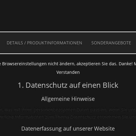
DETAILS / PRODUKTINFORMATIONEN
SONDERANGEBOTE
e Webseite benutzt Cookies und ähnliche
 Browsereinstellungen nicht ändern, akzeptieren Sie das. Danke!
Verstanden
1. Datenschutz auf einen Blick
Allgemeine Hinweise
r, was mit Ihren personenbezogenen Daten passiert, wenn Sie un
führliche Informationen zum Thema Datenschutz entnehmen Sie un
Datenerfassung auf unserer Website