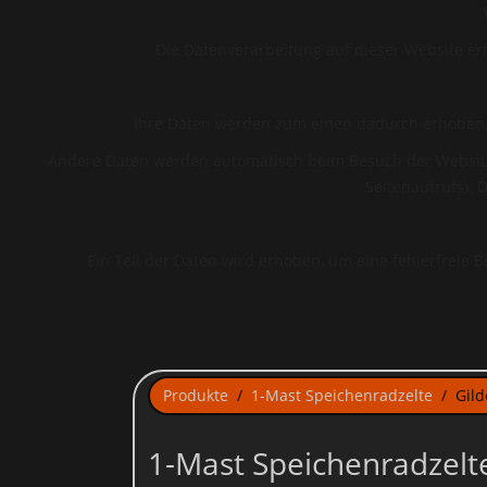
Die Datenverarbeitung auf dieser Website e
Ihre Daten werden zum einen dadurch erhoben, da
Andere Daten werden automatisch beim Besuch der Website d
Seitenaufrufs). 
Ein Teil der Daten wird erhoben, um eine fehlerfreie
Sie haben jederzeit das Recht unentgeltlich Auskunft über
Berichtigung, Sperrung oder Löschung dieser Daten zu verlange
an uns wenden. Des
Produkte
1-Mast Speichenradzelte
Gild
1-Mast Speichenradzelt
Beim Besuch unserer Website kann Ihr Surf-Verhalten statist