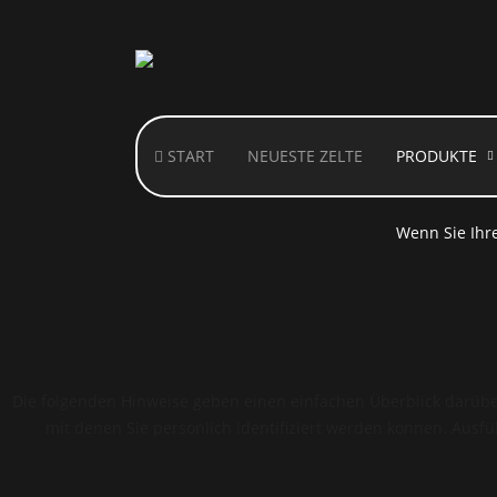
START
NEUESTE ZELTE
PRODUKTE
Hinweis! Dies
Wenn Sie Ihre
Die folgenden Hinweise geben einen einfachen Überblick darübe
mit denen Sie persönlich identifiziert werden können. Aus