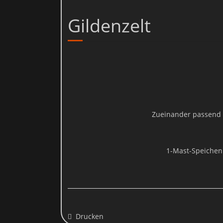
Verhaltens erfolgt in der Regel anonym; das Surf-Verhalten kann
verhindern. D
Gildenzelt
Sie können dieser Analyse widerspre
2. A
Die Betreiber dieser Seiten nehmen den Schutz Ihrer p
Zueinander passend a
Wenn Sie diese Website benutzen, werden verschiedene pers
vorliegende Datenschutzerklärung erläutert, 
1-Mast-Speichen
Wir weisen darauf hin, dass die Datenübertragung im Internet (
Die 
Drucken