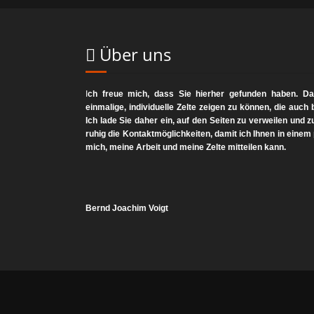
Die meisten der von uns verwendeten Cookies sind so genannte “S
bis Sie diese löschen.
Über uns
Sie können Ihren Browser so einstellen, dass Sie über das Setze
ausschließen sowie das automatische Löschen der Cookies beim 
I
ch freue mich, dass Sie hierher gefunden haben. Das
Cookies, die zur Durchführung des elektronischen Kommunikations
einmalige, individuelle Zelte zeigen zu können, die auc
auf Grundlage von Art. 6 Abs. 1 lit. f DSGVO gespeichert. Der Web
Ich lade Sie daher ein, auf den Seiten zu verweilen und 
ruhig die Kontaktmöglichkeiten, damit ich Ihnen in ein
seiner Dienste. Soweit andere Cookies (z.B. Cookies 
mich, meine Arbeit und meine Zelte mitteilen kann.
Der Provider der Seiten erhebt und speichert auto
Bernd Joachim Voigt