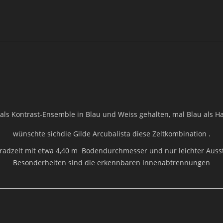
 nicht zu Ihnen zurückverfolgt werden. Sie können dieser Analyse 
etaillierte Informationen dazu finden Sie in der folgenden Datensc
chen. Über die Widerspruchsmöglichkeiten werden wir Sie in dies
llgemeine Hinweise und Pflichtinformat
Datenschutz
ersönlichen Daten sehr ernst. Wir behandeln Ihre personenbezogen
Datenschutzvorschriften sowie dieser Datenschutzerklärung.
ls Kontrast-Ensemble in Blau und Weiss gehalten, mal Blau als H
onenbezogene Daten erhoben. Personenbezogene Daten sind Daten,
wünschte sichdie Gilde Arcubalista diese Zeltkombination .
welche Daten wir erheben und wofür wir sie nutzen. Sie erläutert 
radzelt mit etwa 4,40 m Bodendurchmesser und nur leichter Auss
z.B. bei der Kommunikation per E-Mail) Sicherheitslücken aufweis
Besonderheiten sind die erkennbaren Innenabtrennungen
Dritte ist nicht möglich.
Hinweis zur verantwortlichen Stelle
verantwortliche Stelle für die Datenverarbeitung auf dieser Website
Bernd Voigt