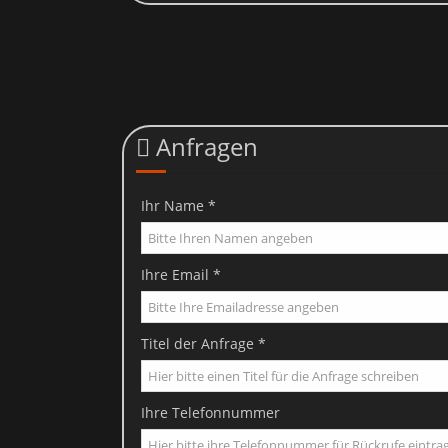
Anfragen
Ihr Name *
Viele Datenverarbeitungsvorgänge sind nur mit Ihrer ausdrückliche
E-Mail an uns. Die Recht
Ihre Email *
B
Im Falle datenschutzrechtlicher Verstöße steht dem Betroffenen 
Titel der Anfrage *
Landesdatenschutzbeauftragte des Bundeslandes, in dem unser U
werden:
https
Ihre Telefonnummer