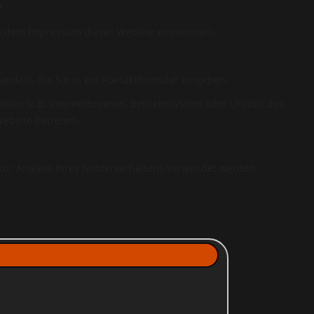
?
Sie dem Impressum dieser Website entnehmen.
andeln, die Sie in ein Kontaktformular eingeben.
ten (z.B. Internetbrowser, Betriebssystem oder Uhrzeit des
Website betreten.
 zur Analyse Ihres Nutzerverhaltens verwendet werden.
genen Daten zu erhalten. Sie haben außerdem ein Recht, die
 Sie sich jederzeit unter der im Impressum angegebenen Adresse
ufsichtsbehörde zu.
d mit sogenannten Analyseprogrammen. Die Analyse Ihres Surf-