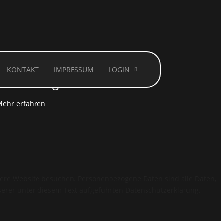
KONTAKT
IMPRESSUM
LOGIN
 Technologien.
Mehr erfahren
sere Website besuchen. Personenbezogene Daten sind alle Daten,
serer unter diesem Text aufgeführten Datenschutzerklärung.