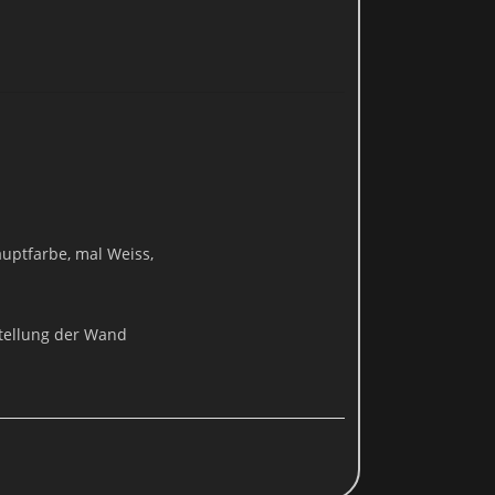
widersprechen oder sie durch die Nichtbenutzung bestimmter Tools
hutzerklärung.
er Datenschutzerklärung informieren.
ionen
en Daten vertraulich und entsprechend der gesetzlichen
auptfarbe, mal Weiss,
 mit denen Sie persönlich identifiziert werden können. Die
auch, wie und zu welchem Zweck das geschieht.
tellung der Wand
en kann. Ein lückenloser Schutz der Daten vor dem Zugriff durch
 ist: