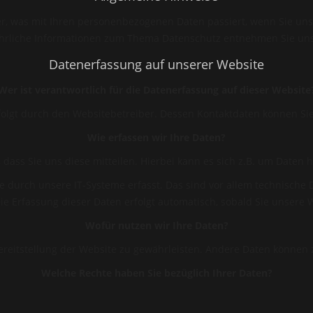
r, was mit Ihren personenbezogenen Daten passiert, wenn Sie un
führliche Informationen zum Thema Datenschutz entnehmen Sie un
Datenerfassung auf unserer Website
Wer ist verantwortlich für die Datenerfassung auf dieser Website
rfolgt durch den Websitebetreiber. Dessen Kontaktdaten können 
Wie erfassen wir Ihre Daten?
ss Sie uns diese mitteilen. Hierbei kann es sich z.B. um Daten h
urch unsere IT-Systeme erfasst. Das sind vor allem technische Da
Die Erfassung dieser Daten erfolgt automatisch, sobald Sie unsere 
Wofür nutzen wir Ihre Daten?
 Bereitstellung der Website zu gewährleisten. Andere Daten können
Welche Rechte haben Sie bezüglich Ihrer Daten?
 Herkunft, Empfänger und Zweck Ihrer gespeicherten personenbezo