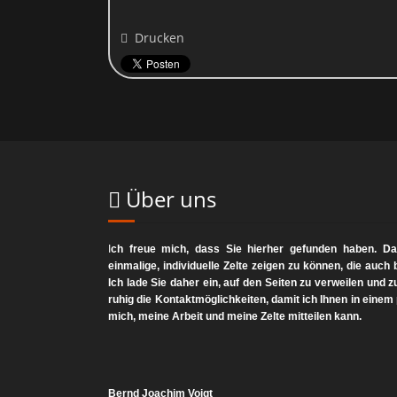
Im Falle datenschutzrechtlicher Verstöße steht dem Betroffenen 
Landesdatenschutzbeauftragte des Bundeslandes, in dem unser U
Drucken
werden:
https
Sie haben das Recht, Daten, die wir auf Grundlage Ihrer Einwilli
Format aushändigen zu lassen. Sofern Sie die direkte
Über uns
Diese Seite nutzt aus Sicherheitsgründen und zum Schutz der Übe
bzw. TLS-Verschlüsselung. Eine verschlüsselte Verbindung e
I
ch freue mich, dass Sie hierher gefunden haben. Das
einmalige, individuelle Zelte zeigen zu können, die auc
Wenn die SSL- bzw. TLS-Verschlüsse
Ich lade Sie daher ein, auf den Seiten zu verweilen und 
ruhig die Kontaktmöglichkeiten, damit ich Ihnen in ein
mich, meine Arbeit und meine Zelte mitteilen kann.
Sie haben im Rahmen der geltenden gesetzlichen Bestimmungen j
und den Zweck der Datenverarbeitung und ggf. ein Recht auf Be
sich 
Bernd Joachim Voigt