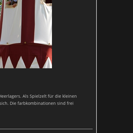
 ist:
erlagers. Als Spielzelt für die kleinen
sich. Die farbkombinationen sind frei
ung jederzeit widerrufen. Dazu reicht eine formlose Mitteilung per
t vom Widerruf unberührt.
de