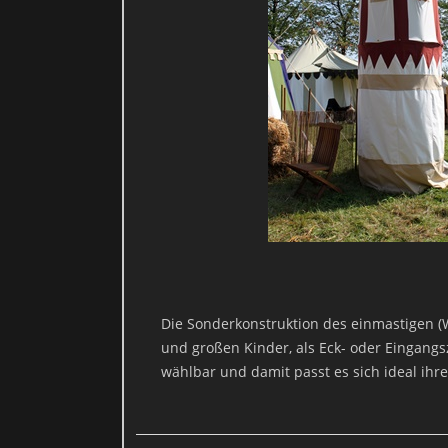
Die 
Die Sonderkonstruktion des einmastigen (Wa
und großen Kinder, als Eck- oder Eingangsz
Viele Datenverarbeitungsvorgänge sind nur mit Ihrer ausdrückliche
wählbar und damit passt es sich ideal ih
E-Mail an uns. Die Recht
B